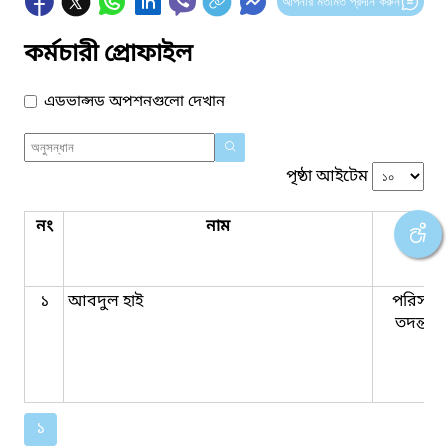
আপনার মতামত প্রদান করুন
কর্মচারী প্রোফাইল
এডভান্সড অপশনগুলো দেখান
পৃষ্ঠা আইটেম
নং
নাম
পদবি
১
আবদুল হাই
পরিসংখ্
তদন্তকা
১